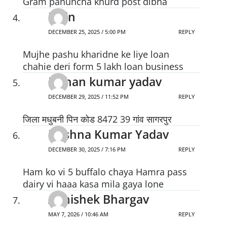
Gram pahuncha khurd post dibna
Nitin
DECEMBER 25, 2025 / 5:00 PM
REPLY
Mujhe pashu kharidne ke liye loan
chahie deri form 5 lakh loan business
Kishan kumar yadav
DECEMBER 29, 2025 / 11:52 PM
REPLY
जिला मधुबनी पिन कोड 8472 39 गांव सागरपुर
Krishna Kumar Yadav
DECEMBER 30, 2025 / 7:16 PM
REPLY
Ham ko vi 5 buffalo chaya Hamra pass
dairy vi haaa kasa mila gaya lone
Abhishek Bhargav
MAY 7, 2026 / 10:46 AM
REPLY