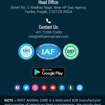
Head Office:
Street No. 5, Madhav Nagri, Near HP Gas Agency,
Fazilka, Punjab, (152123) INDIA
Contact Us:
+91 72399-72499
info@refitanimalcare.com
NOTE -:
REFIT ANIMAL CARE is a dedicated B2B manufacturer
and supplier of veterinary feed supplements. We strictly deal