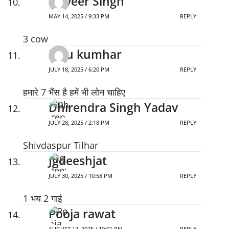
Tejveer Singh
MAY 14, 2025 / 9:33 PM
REPLY
3 cow
Kalu kumhar
JULY 18, 2025 / 6:20 PM
REPLY
हमारे 7 भैंस है हमें भी लोन चाहिए
Dhirendra Singh Yadav
JULY 28, 2025 / 2:18 PM
REPLY
Shivdaspur Tilhar
Jgdeeshjat
JULY 30, 2025 / 10:58 PM
REPLY
1 भय 2 गाई
Pooja rawat
AUGUST 12, 2025 / 10:01 PM
REPLY